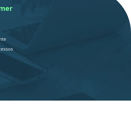
omer
nte
ocessos