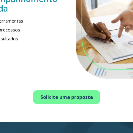
da
ferramentas
processos
sultados
Solicite uma proposta