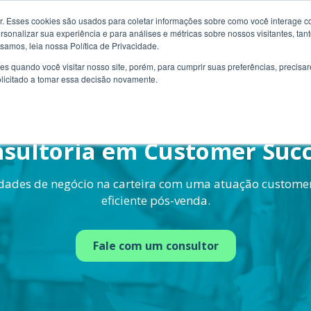
. Esses cookies são usados para coletar informações sobre como você interage co
es
Clientes
Cases
Conteúdo
Preço
Quem So
onalizar sua experiência e para análises e métricas sobre nossos visitantes, tant
samos, leia nossa Política de Privacidade.
s quando você visitar nosso site, porém, para cumprir suas preferências, preci
olicitado a tomar essa decisão novamente.
sultoria em Customer Suc
ades de negócio na carteira com uma atuação customer
eficiente pós-venda.
Fale com um consultor