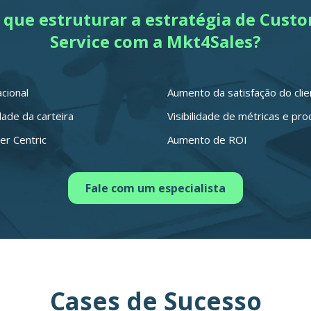
 que estruturar a estratégia de Cust
Service com a Mkt4Sales?
acional
Aumento da satisfação do clie
dade da carteira
Visibilidade de métricas e pr
er Centric
Aumento de ROI
Fale com um especialista
Cases de Sucesso