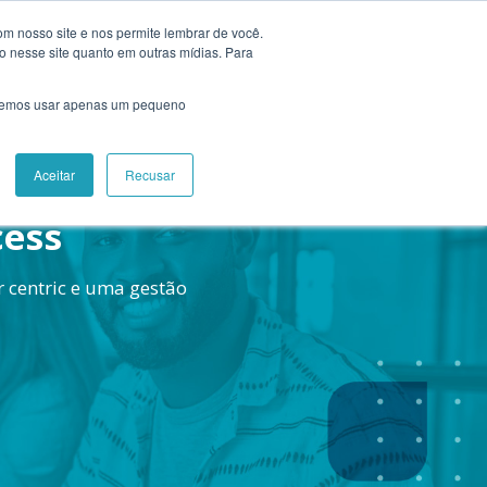
m nosso site e nos permite lembrar de você.
mos
Falar com especialista
o nesse site quanto em outras mídias. Para
saremos usar apenas um pequeno
Aceitar
Recusar
cess
 centric e uma gestão